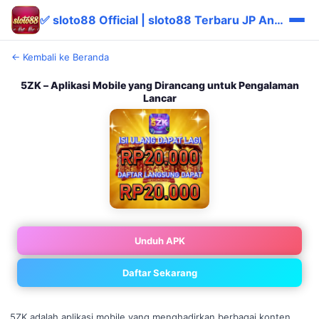
✅ sloto88 Official | sloto88 Terbaru JP Anti Rungkad ⭐
← Kembali ke Beranda
5ZK – Aplikasi Mobile yang Dirancang untuk Pengalaman
Lancar
Unduh APK
Daftar Sekarang
5ZK adalah aplikasi mobile yang menghadirkan berbagai konten