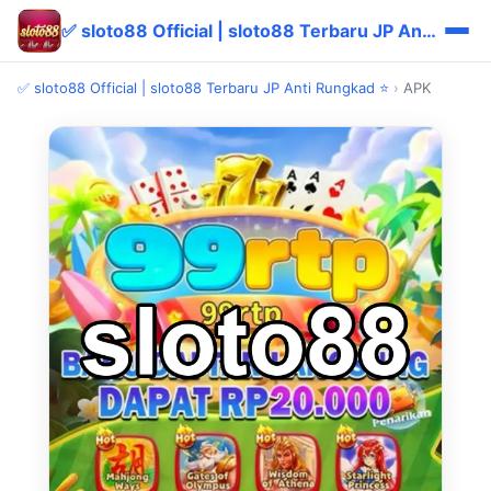
✅ sloto88 Official | sloto88 Terbaru JP Anti Rungkad ⭐
✅ sloto88 Official | sloto88 Terbaru JP Anti Rungkad ⭐
›
APK