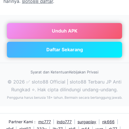
harinya.
sloto88 daftar
.
Unduh APK
Daftar Sekarang
Syarat dan Ketentuan
Kebijakan Privasi
© 2026 ✅ sloto88 Official | sloto88 Terbaru JP Anti
Rungkad ⭐. Hak cipta dilindungi undang-undang.
Pengguna harus berusia 18+ tahun. Bermain secara bertanggung jawab.
Partner Kami：
mc777
|
indo777
|
surgaplay
|
nk666
|
afaf
|
slot97
|
333v
|
jitu77
|
zk6
|
rr44
|
yyrr
|
rk77
|