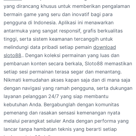
yang dirancang khusus untuk memberikan pengalaman
bermain game yang seru dan inovatif bagi para
pengguna di Indonesia. Aplikasi ini menawarkan
antarmuka yang sangat responsif, grafis berkualitas
tinggi, serta sistem keamanan tercanggih untuk
melindungi data pribadi setiap pemain
download
sloto88
.. Dengan koleksi permainan yang luas dan
pembaruan konten secara berkala, Sloto88 memastikan
setiap sesi permainan terasa segar dan menantang.
Nikmati kemudahan akses kapan saja dan di mana saja
dengan navigasi yang ramah pengguna, serta dukungan
layanan pelanggan 24/7 yang siap membantu
kebutuhan Anda. Bergabunglah dengan komunitas
pemenang dan rasakan sensasi kemenangan nyata
melalui perangkat seluler Anda dengan performa yang
lancar tanpa hambatan teknis yang berarti setiap