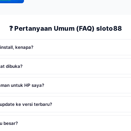
❓ Pertanyaan Umum (FAQ) sloto88
install, kenapa?
aat dibuka?
aman untuk HP saya?
update ke versi terbaru?
lu besar?