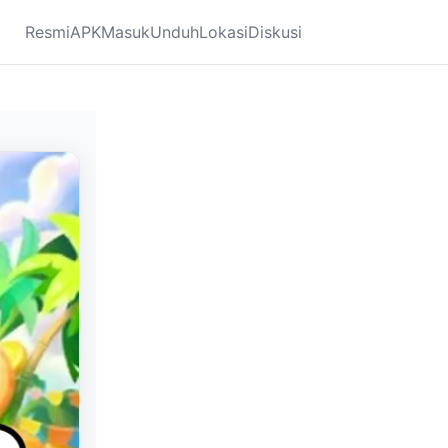
Resmi
APK
Masuk
Unduh
Lokasi
Diskusi