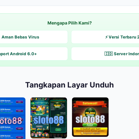
Mengapa Pilih Kami?
% Aman Bebas Virus
⚡ Versi Terbaru
pport Android 6.0+
🇮🇩 Server Indo
Tangkapan Layar Unduh