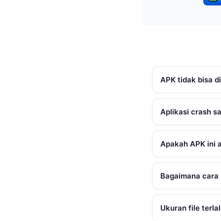
APK tidak bisa di
Aplikasi crash s
Apakah APK ini 
Bagaimana cara 
Ukuran file terla