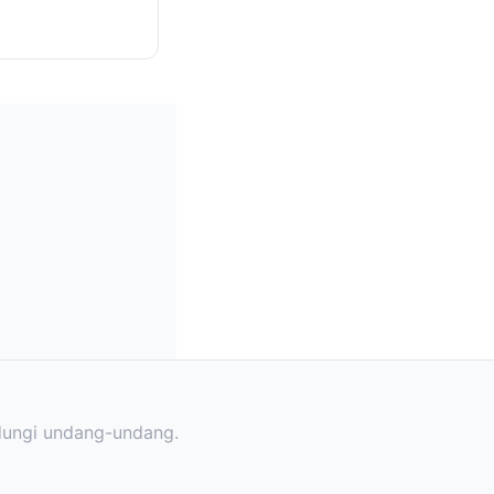
ndungi undang-undang.