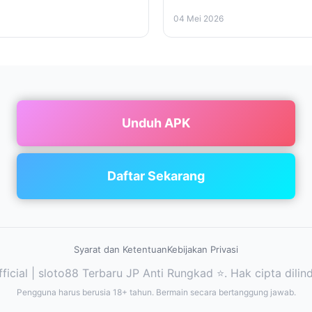
ja di sloto88.
stabil di sloto88, dijamin...
04 Mei 2026
Unduh APK
Daftar Sekarang
Syarat dan Ketentuan
Kebijakan Privasi
icial | sloto88 Terbaru JP Anti Rungkad ⭐. Hak cipta dili
Pengguna harus berusia 18+ tahun. Bermain secara bertanggung jawab.