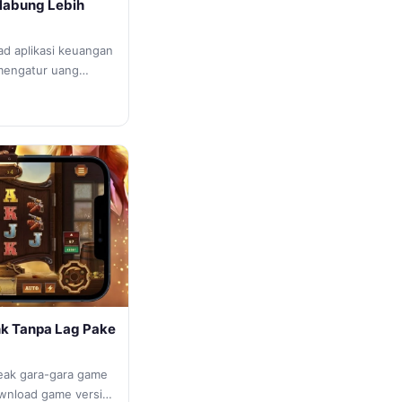
Nabung Lebih
d aplikasi keuangan
 mengatur uang
ih rapi.
nk Tanpa Lag Pake
reak gara-gara game
ownload game versi