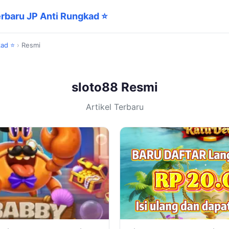
Terbaru JP Anti Rungkad ⭐
kad ⭐
›
Resmi
sloto88 Resmi
Artikel Terbaru