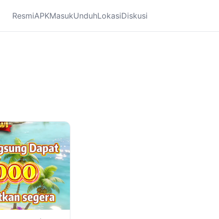
Resmi
APK
Masuk
Unduh
Lokasi
Diskusi